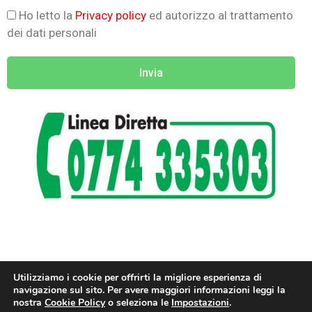
Ho letto la
Privacy policy
ed autorizzo al trattamento
dei dati personali
Invia
Utilizziamo i cookie per offrirti la migliore esperienza di
navigazione sul sito. Per avere maggiori informazioni leggi la
nostra
Cookie Policy
o seleziona le
Impostazioni
.